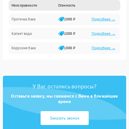
Неисправности
Стоимость
Датчики
Протечка бака
1500 ₽
Подробнее →
Механика
Капает вода
1500 ₽
Подробнее →
Коррозия бака
1500 ₽
Подробнее →
У Вас остались вопросы?
Оставьте заявку, мы свяжемся с Вами в ближайшее
время
Заказать звонок