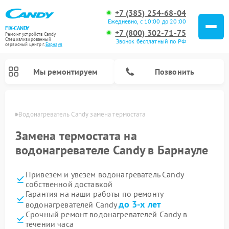
+7 (385) 254-68-04
Ежедневно, с 10:00 до 20:00
FIX-CANDY
+7 (800) 302-71-75
Ремонт устройств Candy
Специализированный
Звонок бесплатный по РФ
cервисный центр г.
Барнаул
Мы ремонтируем
Позвонить
науле
Водонагреватель Candy замена термостата
Замена термостата на
водонагревателе Candy в Барнауле
Привезем и увезем водонагреватель Candy
собственной доставкой
Гарантия на наши работы по ремонту
до 3-х лет
водонагревателей Candy
Ремонт варочных панелей Candy
Ремонт микроволновых печей Candy
Ремонт стиральных машин Candy
Ремонт посудомоечных машин Candy
Ремонт сушильных машин Candy
Срочный ремонт водонагревателей Candy в
течении часа