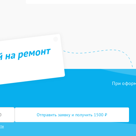
й на ремонт
При оформл
Отправить заявку и получить 1500 ₽
сти