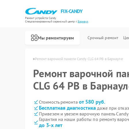
FIX-CANDY
Ремонт устройств Candy
Специализированный cервисный центр г.
Барнаул
Мы ремонтируем
Срочный ремонт
Це
й Candy в Барнауле
Ремонт варочной панели Candy CLG 64 PB в Барнауле
Ремонт варочной па
CLG 64 PB в Барнаул
от 580 руб.
Стоимость ремонта
Бесплатная диагностика
даже при отказ
Привезем и увезем варочную панель Candy
Гарантия на наши работы по ремонту варо
до 3-х лет
Ремонт водонагревателей Candy
Ремонт духовых шкафов Candy
Ремонт микроволновых печей Candy
Ремонт посудомоечных машин Candy
Ремонт стиральных машин Candy
Ремонт сушильных машин Candy