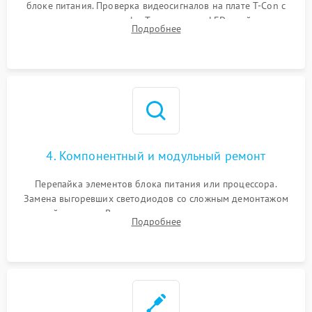
блоке питания. Проверка видеосигналов на плате T-Con с
помощью осциллографа. Тестирование LED-драйвера и
Подробнее
светодиодных планок подсветки мультиметром.
4. Компонентный и модульный ремонт
Перепайка элементов блока питания или процессора.
Замена выгоревших светодиодов со сложным демонтажом
хрупкой матрицы. Восстановление поврежденных дорожек,
Подробнее
прошивка микросхем памяти EEPROM