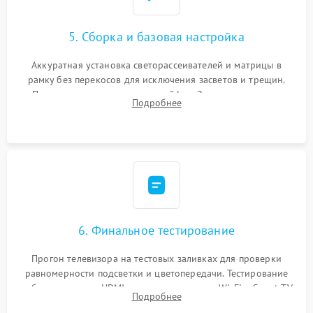
5. Сборка и базовая настройка
Аккуратная установка светорассеивателей и матрицы в
рамку без перекосов для исключения засветов и трещин.
Подключение внутренних шлейфов. Закрытие корпуса.
Подробнее
Сброс настроек и обновление программного обеспечения.
6. Финальное тестирование
Прогон телевизора на тестовых заливках для проверки
равномерности подсветки и цветопередачи. Тестирование
работы разъемов HDMI, динамиков, модуля Wi-Fi и Smart TV
Подробнее
в рабочем режиме в течение нескольких часов.