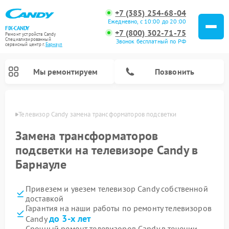
+7 (385) 254-68-04
Ежедневно, с 10:00 до 20:00
FIX-CANDY
+7 (800) 302-71-75
Ремонт устройств Candy
Специализированный
Звонок бесплатный по РФ
cервисный центр г.
Барнаул
Мы ремонтируем
Позвонить
науле
Телевизор Candy замена трансформаторов подсветки
Замена трансформаторов
подсветки на телевизоре Candy в
Барнауле
Привезем и увезем телевизор Candy собственной
доставкой
Гарантия на наши работы по ремонту телевизоров
Ремонт варочных панелей Candy
Ремонт посудомоечных машин Candy
Ремонт водонагревателей Candy
Ремонт микроволновых печей Candy
Ремонт стиральных машин Candy
Ремонт сушильных машин Candy
до 3-х лет
Candy
Срочный ремонт телевизоров Candy в течении