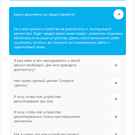
Какие документы вы предоставляете?
На этапе приема устройства на диагностику и последующий
ремонт вам будет предоставлен заказ-наряд с указанием страховых
обязательств на ваше устройство. Далее, после выполнения работ
по ремонту техники, вы получите акт выполненных работ и
гарантийный талон.
Я уже знаю в чем неисправность и какой
ремонт необходим. Для чего проводить
диагностику?
Мне нужен срочный ремонт. Сможете
сделать?
Я хочу, чтобы мое устройство
ремонтировали при мне.
Я хочу, чтобы мое устройство
ремонтировалось только оригинальными
запчастями.
Как я узнаю, что мое устройство готово?