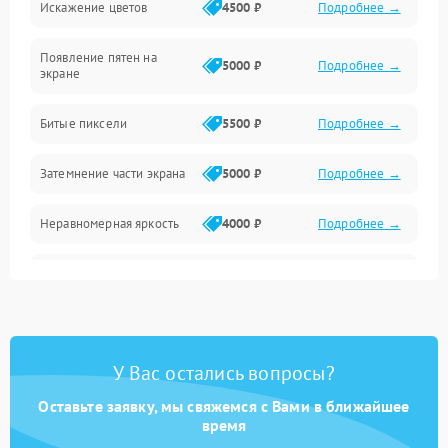
Искажение цветов
4500 ₽
Подробнее →
Звук и аудиосистема
Появление пятен на
Сигнал и приём каналов
5000 ₽
Подробнее →
экране
Разъёмы и интерфейсы
Битые пиксели
5500 ₽
Подробнее →
Механические повреждения
Затемнение части экрана
5000 ₽
Подробнее →
Программное обеспечение
Неравномерная яркость
4000 ₽
Подробнее →
Корпус и механика
Выгорание матрицы
6000 ₽
Подробнее →
Пульт и управление
Сеть и подключения
У Вас остались вопросы?
Оставьте заявку, мы свяжемся с Вами в ближайшее
Аудио
время