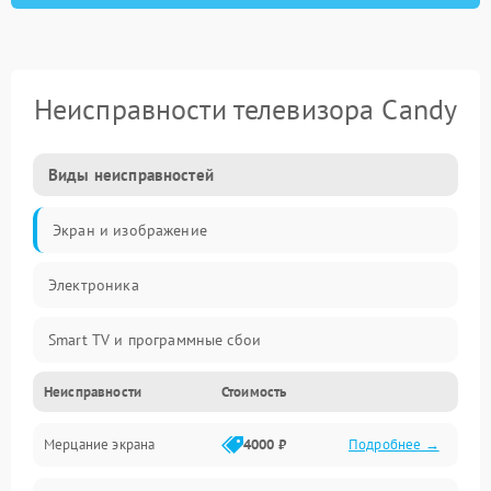
Неисправности телевизора Candy
Виды неисправностей
Экран и изображение
Электроника
Smart TV и программные сбои
Неисправности
Стоимость
Питание и запуск
Мерцание экрана
4000 ₽
Подробнее →
Подсветка и LED-модули