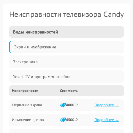
Неисправности телевизора Candy
Виды неисправностей
Экран и изображение
Электроника
Smart TV и программные сбои
Неисправности
Стоимость
Питание и запуск
Мерцание экрана
4000 ₽
Подробнее →
Подсветка и LED-модули
Искажение цветов
4500 ₽
Подробнее →
Звук и аудиосистема