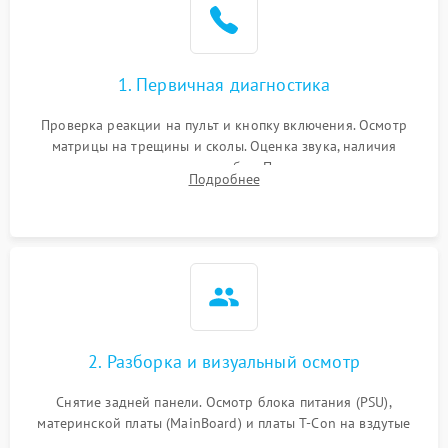
1. Первичная диагностика
Проверка реакции на пульт и кнопку включения. Осмотр
матрицы на трещины и сколы. Оценка звука, наличия
подсветки и индикаторов ошибок. Подключение тестовых
Подробнее
источников сигнала для выявления симптомов поломки.
2. Разборка и визуальный осмотр
Снятие задней панели. Осмотр блока питания (PSU),
материнской платы (MainBoard) и платы T-Con на вздутые
конденсаторы, прогары, окисления и микротрещины.