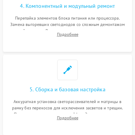
4. Компонентный и модульный ремонт
Перепайка элементов блока питания или процессора.
Замена выгоревших светодиодов со сложным демонтажом
хрупкой матрицы. Восстановление поврежденных дорожек,
Подробнее
прошивка микросхем памяти EEPROM
5. Сборка и базовая настройка
Аккуратная установка светорассеивателей и матрицы в
рамку без перекосов для исключения засветов и трещин.
Подключение внутренних шлейфов. Закрытие корпуса.
Подробнее
Сброс настроек и обновление программного обеспечения.