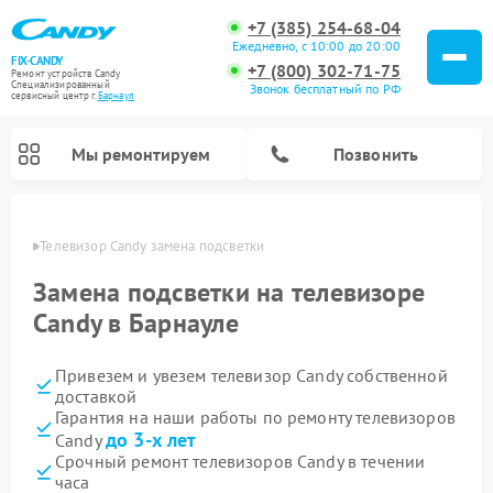
+7 (385) 254-68-04
Ежедневно, с 10:00 до 20:00
FIX-CANDY
+7 (800) 302-71-75
Ремонт устройств Candy
Специализированный
Звонок бесплатный по РФ
cервисный центр г.
Барнаул
Мы ремонтируем
Позвонить
науле
Телевизор Candy замена подсветки
Замена подсветки на телевизоре
Candy в Барнауле
Привезем и увезем телевизор Candy собственной
доставкой
Гарантия на наши работы по ремонту телевизоров
до 3-х лет
Candy
Ремонт варочных панелей Candy
Ремонт посудомоечных машин Candy
Ремонт водонагревателей Candy
Ремонт микроволновых печей Candy
Ремонт стиральных машин Candy
Ремонт сушильных машин Candy
Срочный ремонт телевизоров Candy в течении
часа