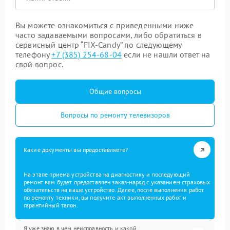
Вы можете ознакомиться с приведенными ниже
часто задаваемыми вопросами, либо обратиться в
сервисный центр “FIX-Candy” по следующему
телефону
+7 (385) 254-68-04
если не нашли ответ на
свой вопрос.
Общие вопросы
Вопросы по ремонту телевизоров
Какие документы вы предоставляете?
На этапе приема устройства на диагностику и последующий
ремонт вам будет предоставлен заказ-наряд с указанием страховых
обязательств на ваше устройство. Далее, после выполнения работ
по ремонту техники, вы получите акт выполненных работ и
гарантийный талон.
Я уже знаю в чем неисправность и какой