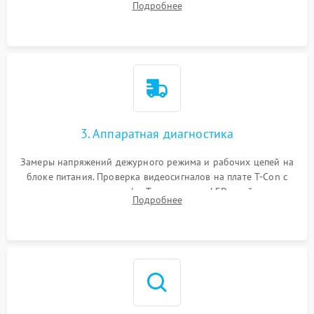
Подробнее
Проверка надежности фиксации и целостности шлейфов.
3. Аппаратная диагностика
Замеры напряжений дежурного режима и рабочих цепей на
блоке питания. Проверка видеосигналов на плате T-Con с
помощью осциллографа. Тестирование LED-драйвера и
Подробнее
светодиодных планок подсветки мультиметром.