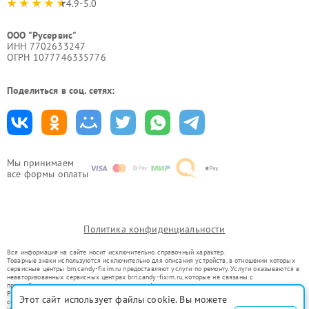
4.9-5.0
ООО "Русервис"
ИНН 7702633247
ОГРН 1077746335776
Поделиться в соц. сетях:
Мы принимаем
все формы оплаты
Политика конфиденциальности
Вся информация на сайте носит исключительно справочный характер.
Товарные знаки используются исключительно для описания устройств, в отношении которых
сервисные центры brn.candy-fixim.ru предоставляют услуги по ремонту. Услуги оказываются в
неавторизованных сервисных центрах brn.candy-fixim.ru, которые не связаны с
правообладателями товарных знаков или их официальными представителями.
Ремонт осуществляется для устройств, уже введенных в гражданский оборот в соответствии
Этот сайт использует файлы cookie. Вы можете
со статьей 1487 ГК РФ.