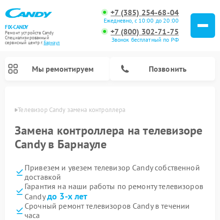
+7 (385) 254-68-04
Ежедневно, с 10:00 до 20:00
FIX-CANDY
+7 (800) 302-71-75
Ремонт устройств Candy
Специализированный
Звонок бесплатный по РФ
cервисный центр г.
Барнаул
Мы ремонтируем
Позвонить
науле
Телевизор Candy замена контроллера
Замена контроллера на телевизоре
Candy в Барнауле
Привезем и увезем телевизор Candy собственной
доставкой
Гарантия на наши работы по ремонту телевизоров
до 3-х лет
Candy
Ремонт варочных панелей Candy
Ремонт посудомоечных машин Candy
Ремонт водонагревателей Candy
Ремонт микроволновых печей Candy
Ремонт стиральных машин Candy
Ремонт сушильных машин Candy
Срочный ремонт телевизоров Candy в течении
часа