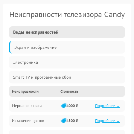
Неисправности телевизора Candy
Виды неисправностей
Экран и изображение
Электроника
Smart TV и программные сбои
Неисправности
Стоимость
Питание и запуск
Мерцание экрана
4000 ₽
Подробнее →
Подсветка и LED-модули
Искажение цветов
4500 ₽
Подробнее →
Звук и аудиосистема