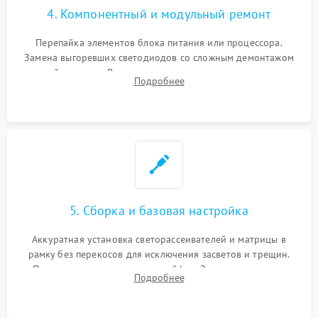
4. Компонентный и модульный ремонт
Перепайка элементов блока питания или процессора.
Замена выгоревших светодиодов со сложным демонтажом
хрупкой матрицы. Восстановление поврежденных дорожек,
Подробнее
прошивка микросхем памяти EEPROM
5. Сборка и базовая настройка
Аккуратная установка светорассеивателей и матрицы в
рамку без перекосов для исключения засветов и трещин.
Подключение внутренних шлейфов. Закрытие корпуса.
Подробнее
Сброс настроек и обновление программного обеспечения.