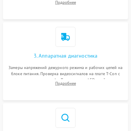
Подробнее
Проверка надежности фиксации и целостности шлейфов.
3. Аппаратная диагностика
Замеры напряжений дежурного режима и рабочих цепей на
блоке питания. Проверка видеосигналов на плате T-Con с
помощью осциллографа. Тестирование LED-драйвера и
Подробнее
светодиодных планок подсветки мультиметром.