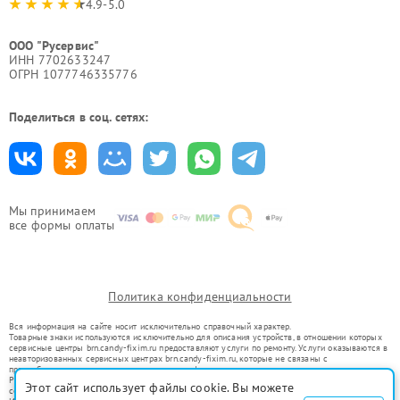
4.9-5.0
ООО "Русервис"
ИНН 7702633247
ОГРН 1077746335776
Поделиться в соц. сетях:
Мы принимаем
все формы оплаты
Политика конфиденциальности
Вся информация на сайте носит исключительно справочный характер.
Товарные знаки используются исключительно для описания устройств, в отношении которых
сервисные центры brn.candy-fixim.ru предоставляют услуги по ремонту. Услуги оказываются в
неавторизованных сервисных центрах brn.candy-fixim.ru, которые не связаны с
правообладателями товарных знаков или их официальными представителями.
Ремонт осуществляется для устройств, уже введенных в гражданский оборот в соответствии
Этот сайт использует файлы cookie. Вы можете
со статьей 1487 ГК РФ.