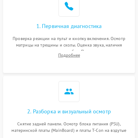
1. Первичная диагностика
Проверка реакции на пульт и кнопку включения. Осмотр
матрицы на трещины и сколы. Оценка звука, наличия
подсветки и индикаторов ошибок. Подключение тестовых
Подробнее
источников сигнала для выявления симптомов поломки.
2. Разборка и визуальный осмотр
Снятие задней панели. Осмотр блока питания (PSU),
материнской платы (MainBoard) и платы T-Con на вздутые
конденсаторы, прогары, окисления и микротрещины.