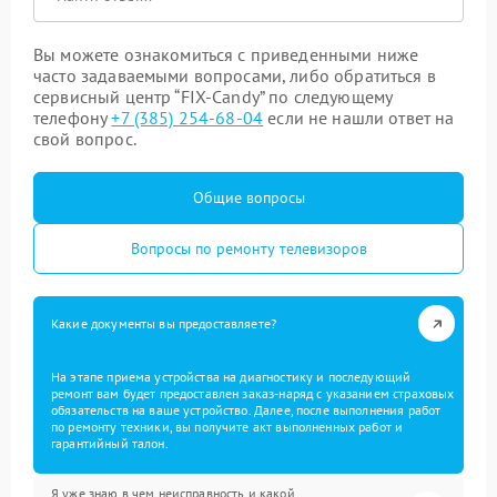
Вы можете ознакомиться с приведенными ниже
часто задаваемыми вопросами, либо обратиться в
сервисный центр “FIX-Candy” по следующему
телефону
+7 (385) 254-68-04
если не нашли ответ на
свой вопрос.
Общие вопросы
Вопросы по ремонту телевизоров
Какие документы вы предоставляете?
На этапе приема устройства на диагностику и последующий
ремонт вам будет предоставлен заказ-наряд с указанием страховых
обязательств на ваше устройство. Далее, после выполнения работ
по ремонту техники, вы получите акт выполненных работ и
гарантийный талон.
Я уже знаю в чем неисправность и какой