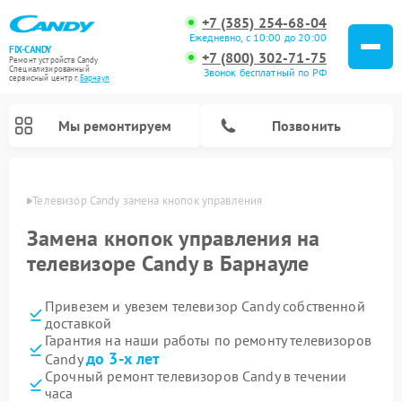
+7 (385) 254-68-04
Ежедневно, с 10:00 до 20:00
FIX-CANDY
+7 (800) 302-71-75
Ремонт устройств Candy
Специализированный
Звонок бесплатный по РФ
cервисный центр г.
Барнаул
Мы ремонтируем
Позвонить
науле
Телевизор Candy замена кнопок управления
Замена кнопок управления на
телевизоре Candy в Барнауле
Привезем и увезем телевизор Candy собственной
доставкой
Гарантия на наши работы по ремонту телевизоров
до 3-х лет
Candy
Ремонт варочных панелей Candy
Ремонт посудомоечных машин Candy
Ремонт водонагревателей Candy
Ремонт микроволновых печей Candy
Ремонт стиральных машин Candy
Ремонт сушильных машин Candy
Срочный ремонт телевизоров Candy в течении
часа