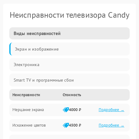
Неисправности телевизора Candy
Виды неисправностей
Экран и изображение
Электроника
Smart TV и программные сбои
Неисправности
Стоимость
Питание и запуск
Мерцание экрана
4000 ₽
Подробнее →
Подсветка и LED-модули
Искажение цветов
4500 ₽
Подробнее →
Звук и аудиосистема