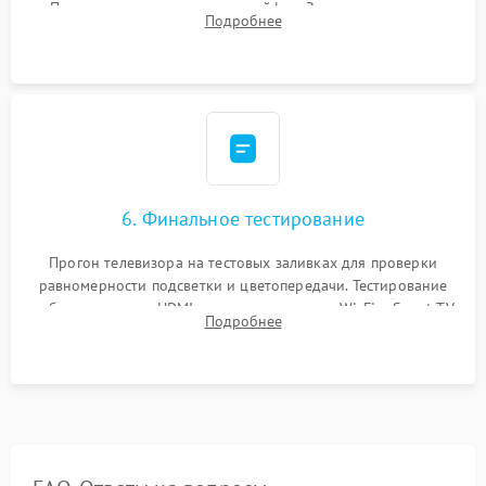
Подключение внутренних шлейфов. Закрытие корпуса.
Подробнее
Сброс настроек и обновление программного обеспечения.
6. Финальное тестирование
Прогон телевизора на тестовых заливках для проверки
равномерности подсветки и цветопередачи. Тестирование
работы разъемов HDMI, динамиков, модуля Wi-Fi и Smart TV
Подробнее
в рабочем режиме в течение нескольких часов.