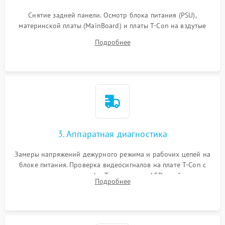
Снятие задней панели. Осмотр блока питания (PSU),
материнской платы (MainBoard) и платы T-Con на вздутые
конденсаторы, прогары, окисления и микротрещины.
Подробнее
Проверка надежности фиксации и целостности шлейфов.
3. Аппаратная диагностика
Замеры напряжений дежурного режима и рабочих цепей на
блоке питания. Проверка видеосигналов на плате T-Con с
помощью осциллографа. Тестирование LED-драйвера и
Подробнее
светодиодных планок подсветки мультиметром.