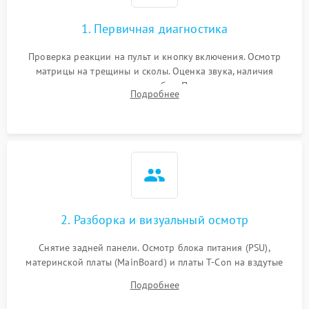
1. Первичная диагностика
Проверка реакции на пульт и кнопку включения. Осмотр
матрицы на трещины и сколы. Оценка звука, наличия
подсветки и индикаторов ошибок. Подключение тестовых
Подробнее
источников сигнала для выявления симптомов поломки.
2. Разборка и визуальный осмотр
Снятие задней панели. Осмотр блока питания (PSU),
материнской платы (MainBoard) и платы T-Con на вздутые
конденсаторы, прогары, окисления и микротрещины.
Подробнее
Проверка надежности фиксации и целостности шлейфов.