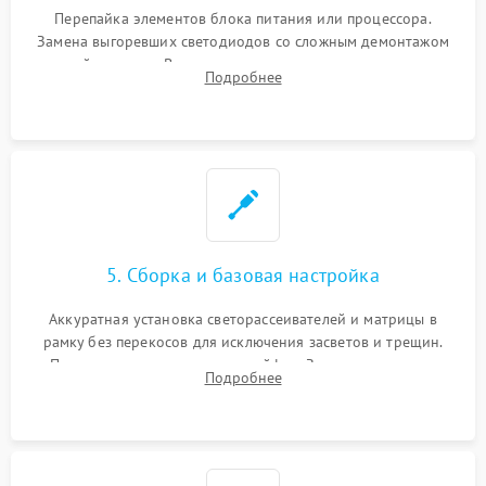
Перепайка элементов блока питания или процессора.
Замена выгоревших светодиодов со сложным демонтажом
хрупкой матрицы. Восстановление поврежденных дорожек,
Подробнее
прошивка микросхем памяти EEPROM
5. Сборка и базовая настройка
Аккуратная установка светорассеивателей и матрицы в
рамку без перекосов для исключения засветов и трещин.
Подключение внутренних шлейфов. Закрытие корпуса.
Подробнее
Сброс настроек и обновление программного обеспечения.