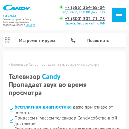
+7 (385) 254-68-04
Ежедневно, с 10:00 до 20:00
FIX-CANDY
+7 (800) 302-71-75
Ремонт устройств Candy
Специализированный
Звонок бесплатный по РФ
cервисный центр г.
Барнаул
Мы ремонтируем
Позвонить
науле
Телевизор Candy пропадает звук во время просмотра
Телевизор
Candy
Пропадает звук во время
просмотра
Бесплатная диагностика
даже при отказе от
ремонта
Привезем и увезем телевизор Candy собственной
Ремонт варочных панелей Candy
Ремонт посудомоечных машин Candy
Ремонт водонагревателей Candy
Ремонт микроволновых печей Candy
Ремонт стиральных машин Candy
Ремонт сушильных машин Candy
доставкой
Гарантия на наши работы по ремонту телевизоров