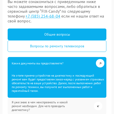
Вы можете ознакомиться с приведенными ниже
часто задаваемыми вопросами, либо обратиться в
сервисный центр “FIX-Candy” по следующему
телефону
+7 (385) 254-68-04
если не нашли ответ на
свой вопрос.
Общие вопросы
Вопросы по ремонту телевизоров
Какие документы вы предоставляете?
На этапе приема устройства на диагностику и последующий
ремонт вам будет предоставлен заказ-наряд с указанием страховых
обязательств на ваше устройство. Далее, после выполнения работ
по ремонту техники, вы получите акт выполненных работ и
гарантийный талон.
Я уже знаю в чем неисправность и какой
ремонт необходим. Для чего проводить
диагностику?