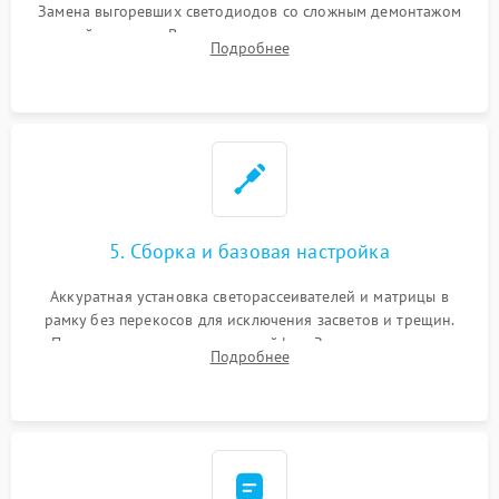
Замена выгоревших светодиодов со сложным демонтажом
хрупкой матрицы. Восстановление поврежденных дорожек,
Подробнее
прошивка микросхем памяти EEPROM
5. Сборка и базовая настройка
Аккуратная установка светорассеивателей и матрицы в
рамку без перекосов для исключения засветов и трещин.
Подключение внутренних шлейфов. Закрытие корпуса.
Подробнее
Сброс настроек и обновление программного обеспечения.