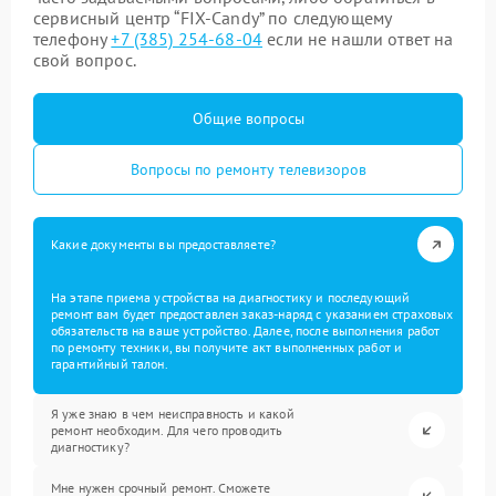
сервисный центр “FIX-Candy” по следующему
телефону
+7 (385) 254-68-04
если не нашли ответ на
свой вопрос.
Общие вопросы
Вопросы по ремонту телевизоров
Какие документы вы предоставляете?
На этапе приема устройства на диагностику и последующий
ремонт вам будет предоставлен заказ-наряд с указанием страховых
обязательств на ваше устройство. Далее, после выполнения работ
по ремонту техники, вы получите акт выполненных работ и
гарантийный талон.
Я уже знаю в чем неисправность и какой
ремонт необходим. Для чего проводить
диагностику?
Мне нужен срочный ремонт. Сможете