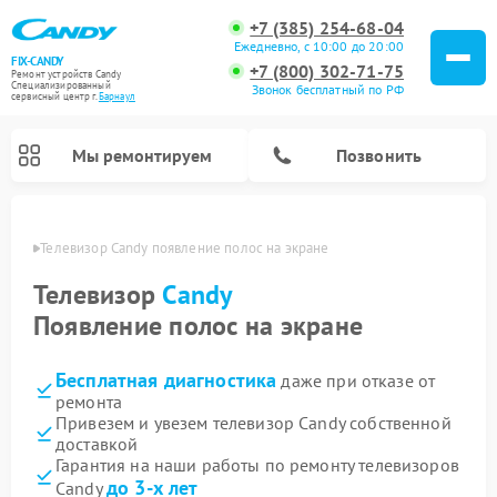
+7 (385) 254-68-04
Ежедневно, с 10:00 до 20:00
FIX-CANDY
+7 (800) 302-71-75
Ремонт устройств Candy
Специализированный
Звонок бесплатный по РФ
cервисный центр г.
Барнаул
Мы ремонтируем
Позвонить
науле
Телевизор Candy появление полос на экране
Телевизор
Candy
Появление полос на экране
Бесплатная диагностика
даже при отказе от
ремонта
Привезем и увезем телевизор Candy собственной
доставкой
Ремонт варочных панелей Candy
Ремонт посудомоечных машин Candy
Ремонт водонагревателей Candy
Ремонт микроволновых печей Candy
Ремонт стиральных машин Candy
Ремонт сушильных машин Candy
Гарантия на наши работы по ремонту телевизоров
до 3-х лет
Candy