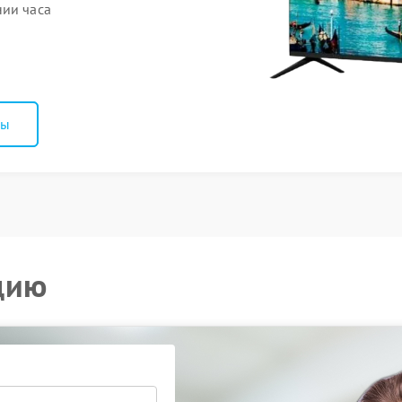
нии часа
ны
цию