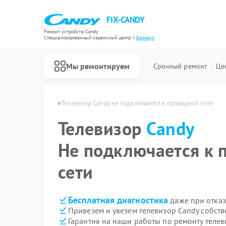
FIX-CANDY
Ремонт устройств Candy
Специализированный cервисный центр г.
Барнаул
Мы ремонтируем
Срочный ремонт
Це
ов Candy в Барнауле
Телевизор Candy не подключается к проводной сети
Телевизор
Candy
Не подключается к 
сети
Бесплатная диагностика
даже при отказ
Привезем и увезем телевизор Candy собст
Гарантия на наши работы по ремонту теле
Ремонт варочных панелей Candy
Ремонт водонагревателей Candy
Ремонт духовых шкафов Candy
Ремонт микроволновых печей Candy
Ремонт посудомоечных машин Candy
Ремонт стиральных машин Candy
Ремонт сушильных машин Candy