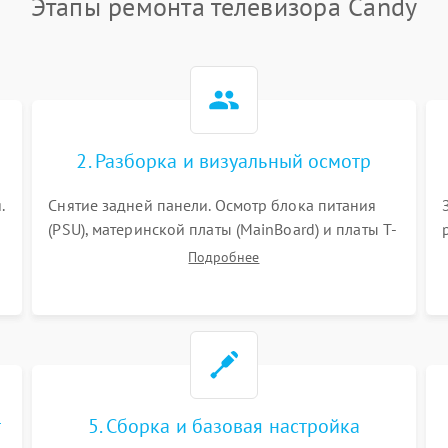
Этапы ремонта телевизора Candy
2. Разборка и визуальный осмотр
.
Снятие задней панели. Осмотр блока питания
(PSU), материнской платы (MainBoard) и платы T-
Con на вздутые конденсаторы, прогары,
Подробнее
окисления и микротрещины. Проверка
надежности фиксации и целостности шлейфов.
т
5. Сборка и базовая настройка