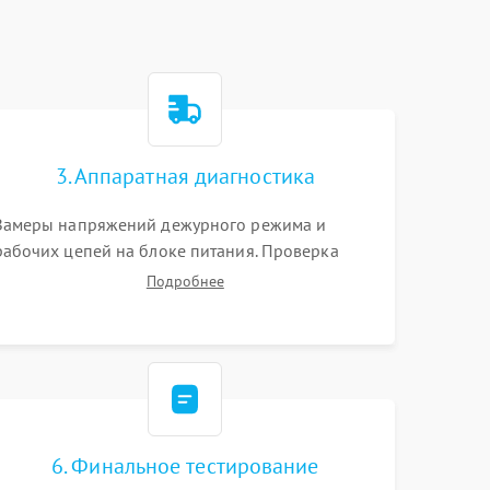
3. Аппаратная диагностика
Замеры напряжений дежурного режима и
рабочих цепей на блоке питания. Проверка
видеосигналов на плате T-Con с помощью
Подробнее
осциллографа. Тестирование LED-драйвера и
светодиодных планок подсветки мультиметром.
6. Финальное тестирование