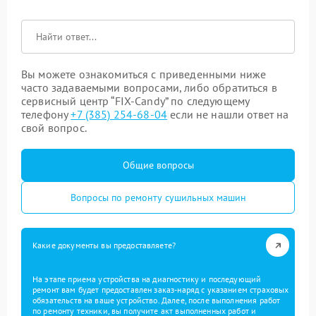
Вы можете ознакомиться с приведенными ниже
часто задаваемыми вопросами, либо обратиться в
сервисный центр “FIX-Candy” по следующему
телефону
+7 (385) 254-68-04
если не нашли ответ на
свой вопрос.
Общие вопросы
Вопросы по ремонту сушильных машин
Какие документы вы предоставляете?
На этапе приема устройства на диагностику и последующий
ремонт вам будет предоставлен заказ-наряд с указанием страховых
обязательств на ваше устройство. Далее, после выполнения работ
по ремонту техники, вы получите акт выполненных работ и