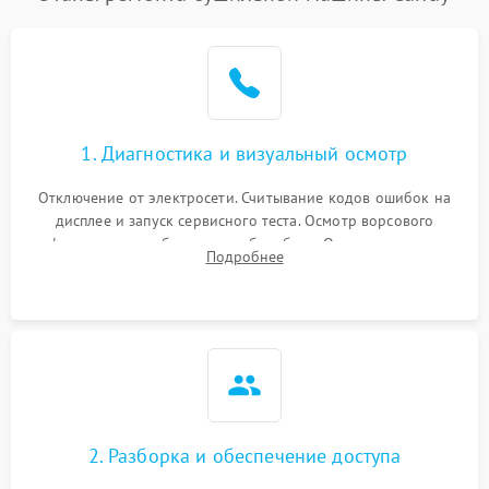
1. Диагностика и визуальный осмотр
Отключение от электросети. Считывание кодов ошибок на
дисплее и запуск сервисного теста. Осмотр ворсового
фильтра, теплообменника и барабана. Опрос клиента о
Подробнее
неисправностях (не сушит, не крутит барабан, сильно шумит
или выдает ошибку).
2. Разборка и обеспечение доступа