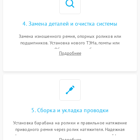
4. Замена деталей и очистка системы
Замена изношенного ремня, опорных роликов или
подшипников. Установка нового ТЭНа, помпы или
термодатчиков. Обязательная глубокая очистка
Подробнее
конденсатора, крыльчатки вентилятора и воздуховодов от
ворса. Восстановление платы управления.
5. Сборка и укладка проводки
Установка барабана на ролики и правильное натяжение
приводного ремня через ролик натяжителя. Надежная
фиксация всех узлов, подключение клемм и шлейфов к
Подробнее