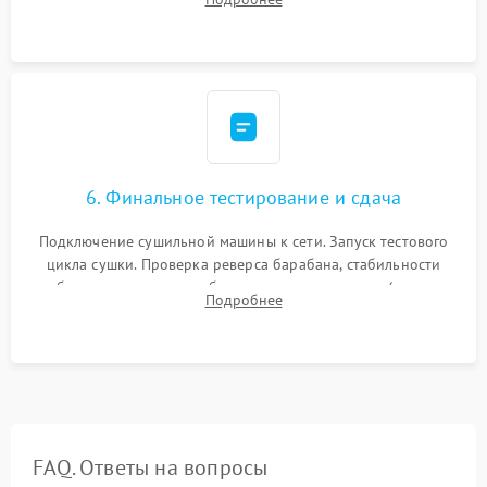
модулю управления. Монтаж корпусных панелей, люка и
верхней крышки устройства.
6. Финальное тестирование и сдача
Подключение сушильной машины к сети. Запуск тестового
цикла сушки. Проверка реверса барабана, стабильности
набора температуры, работы дренажного насоса (откачка
Подробнее
конденсата) и отсутствия посторонних скрипов, стуков или
вибраций.
FAQ. Ответы на вопросы