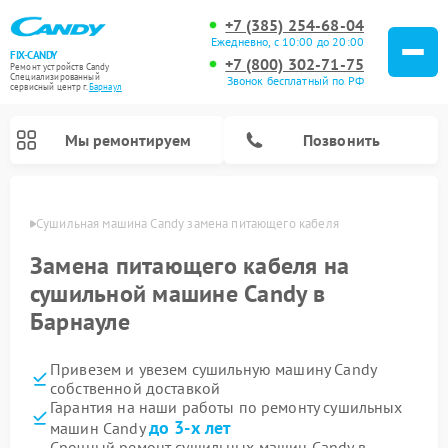
+7 (385) 254-68-04
Ежедневно, с 10:00 до 20:00
FIX-CANDY
+7 (800) 302-71-75
Ремонт устройств Candy
Специализированный
Звонок бесплатный по РФ
cервисный центр г.
Барнаул
Мы ремонтируем
Позвонить
науле
Сушильная машина Candy замена питающего кабеля
Замена питающего кабеля на
сушильной машине Candy в
Барнауле
Привезем и увезем сушильную машину Candy
собственной доставкой
Гарантия на наши работы по ремонту сушильных
Ремонт варочных панелей Candy
Ремонт посудомоечных машин Candy
Ремонт водонагревателей Candy
Ремонт микроволновых печей Candy
Ремонт стиральных машин Candy
до 3-х лет
машин Candy
Срочный ремонт сушильных машин Candy в