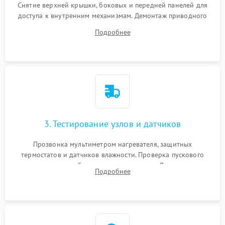
Снятие верхней крышки, боковых и передней панелей для
доступа к внутренним механизмам. Демонтаж приводного
ремня, панели управления и защитных кожухов.
Подробнее
Обеспечение свободного доступа к ТЭНу, компрессору,
двигателю и дренажной помпе.
3. Тестирование узлов и датчиков
Прозвонка мультиметром нагревателя, защитных
термостатов и датчиков влажности. Проверка пускового
конденсатора, обмоток мотора и помпы. Для машин с
Подробнее
тепловым насосом — диагностика работы компрессора и
оценка циркуляции хладагента.