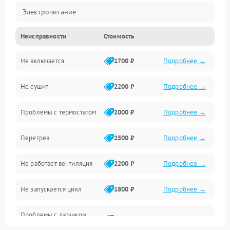
Электропитание
Неисправности
Стоимость
Нагрев
Не включается
1700 ₽
Подробнее →
Механические повреждения
Не сушит
2200 ₽
Подробнее →
Оптика
Проблемы с термостатом
2000 ₽
Подробнее →
Программное обеспечение
Перегрев
2500 ₽
Подробнее →
Датчики
Не работает вентиляция
2200 ₽
Подробнее →
Безопасность
Не запускается цикл
1800 ₽
Подробнее →
Проблемы с датчиком
2500 ₽
Подробнее →
влажности