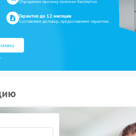
Определим причину поломки бесплатно
Гарантия до 12 месяцев
Составляем договор, предоставляем гарантию
заявку
и
цию