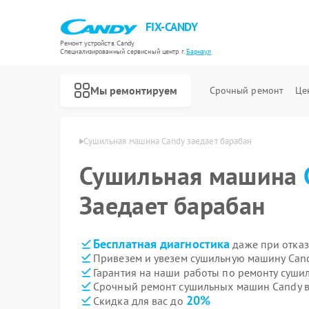
FIX-CANDY
Ремонт устройств Candy
Специализированный cервисный центр г.
Барнаул
Мы ремонтируем
Срочный ремонт
Це
н Candy в Барнауле
Сушильная машина Candy заедает барабан
Сушильная машина
Заедает барабан
Бесплатная диагностика
даже при отказ
Привезем и увезем сушильную машину Cand
Гарантия на наши работы по ремонту суш
Срочный ремонт сушильных машин Candy в
20%
Скидка для вас до
Ремонт варочных панелей Candy
Ремонт водонагревателей Candy
Ремонт духовых шкафов Candy
Ремонт микроволновых печей Candy
Ремонт посудомоечных машин Candy
Ремонт стиральных машин Candy