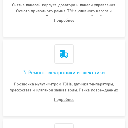
Снятие панелей корпуса, дозатора и панели управления.
Осмотр приводного ремня, ТЭНа, сливного насоса и
амортизаторов. Проверка подшипников барабана и
Подробнее
крестовины на износ, а манжеты люка на разрывы.
3. Ремонт электроники и электрики
Прозвонка мультиметром ТЭНа, датчика температуры,
прессостата и клапанов залива воды. Пайка поврежденных
дорожек или замена симисторов на плате управления.
Подробнее
Восстановление целостности проводки и контактов.