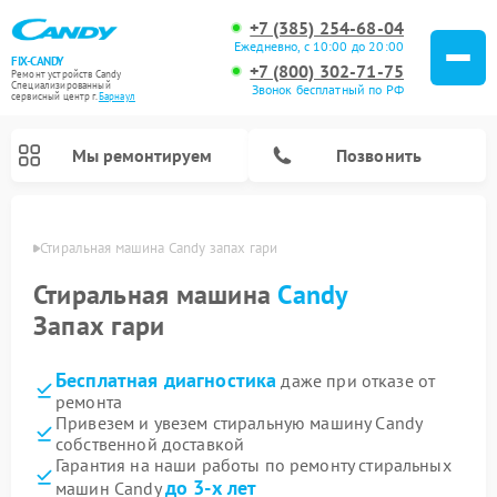
+7 (385) 254-68-04
Ежедневно, с 10:00 до 20:00
FIX-CANDY
+7 (800) 302-71-75
Ремонт устройств Candy
Специализированный
Звонок бесплатный по РФ
cервисный центр г.
Барнаул
Мы ремонтируем
Позвонить
науле
Стиральная машина Candy запах гари
Стиральная машина
Candy
Запах гари
Бесплатная диагностика
даже при отказе от
ремонта
Привезем и увезем стиральную машину Candy
собственной доставкой
Ремонт варочных панелей Candy
Ремонт посудомоечных машин Candy
Ремонт водонагревателей Candy
Ремонт микроволновых печей Candy
Ремонт сушильных машин Candy
Гарантия на наши работы по ремонту стиральных
до 3-х лет
машин Candy