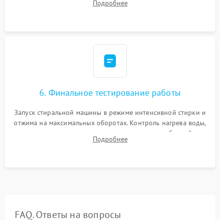
Подробнее
герметиком для предотвращения возможных протечек воды.
6. Финальное тестирование работы
Запуск стиральной машины в режиме интенсивной стирки и
отжима на максимальных оборотах. Контроль нагрева воды,
корректности слива, отсутствия излишних вибраций,
Подробнее
посторонних стуков и протечек под корпусом.
FAQ. Ответы на вопросы