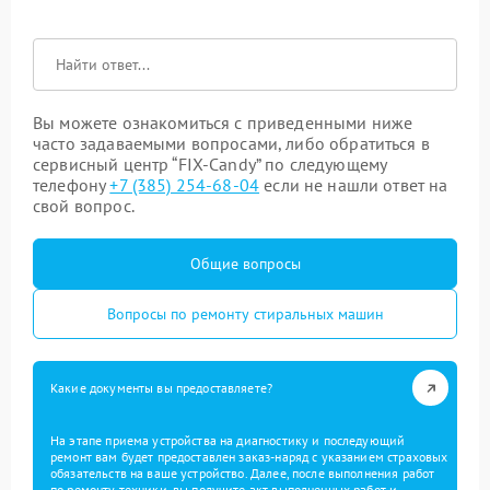
Вы можете ознакомиться с приведенными ниже
часто задаваемыми вопросами, либо обратиться в
сервисный центр “FIX-Candy” по следующему
телефону
+7 (385) 254-68-04
если не нашли ответ на
свой вопрос.
Общие вопросы
Вопросы по ремонту стиральных машин
Какие документы вы предоставляете?
На этапе приема устройства на диагностику и последующий
ремонт вам будет предоставлен заказ-наряд с указанием страховых
обязательств на ваше устройство. Далее, после выполнения работ
по ремонту техники, вы получите акт выполненных работ и