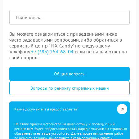
Вы можете ознакомиться с приведенными ниже
часто задаваемыми вопросами, либо обратиться в
сервисный центр “FIX-Candy” по следующему
телефону
+7 (385) 254-68-04
если не нашли ответ на
свой вопрос.
Общие вопросы
Вопросы по ремонту стиральных машин
Какие документы вы предоставляете?
На этапе приема устройства на диагностику и последующий
ремонт вам будет предоставлен заказ-наряд с указанием страховых
обязательств на ваше устройство. Далее, после выполнения работ
по ремонту техники, вы получите акт выполненных работ и