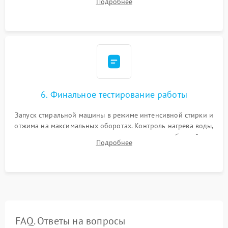
Подробнее
герметиком для предотвращения возможных протечек воды.
6. Финальное тестирование работы
Запуск стиральной машины в режиме интенсивной стирки и
отжима на максимальных оборотах. Контроль нагрева воды,
корректности слива, отсутствия излишних вибраций,
Подробнее
посторонних стуков и протечек под корпусом.
FAQ. Ответы на вопросы