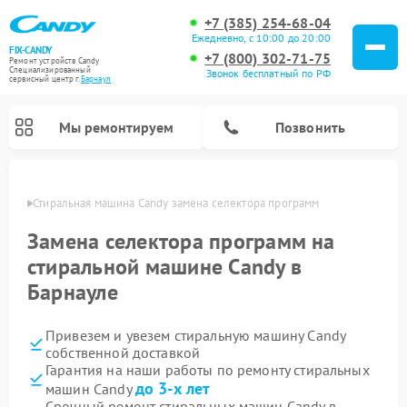
+7 (385) 254-68-04
Ежедневно, с 10:00 до 20:00
FIX-CANDY
+7 (800) 302-71-75
Ремонт устройств Candy
Специализированный
Звонок бесплатный по РФ
cервисный центр г.
Барнаул
Мы ремонтируем
Позвонить
науле
Стиральная машина Candy замена селектора программ
Замена селектора программ на
стиральной машине Candy в
Барнауле
Привезем и увезем стиральную машину Candy
собственной доставкой
Гарантия на наши работы по ремонту стиральных
Ремонт варочных панелей Candy
Ремонт посудомоечных машин Candy
Ремонт водонагревателей Candy
Ремонт микроволновых печей Candy
Ремонт сушильных машин Candy
до 3-х лет
машин Candy
Срочный ремонт стиральных машин Candy в