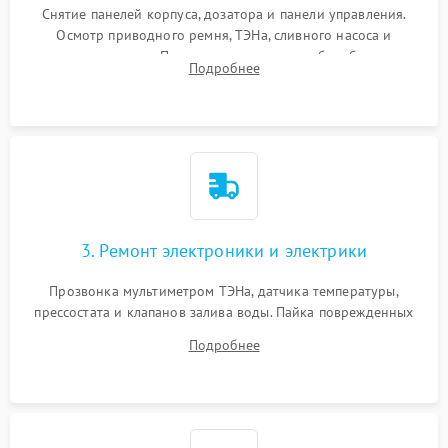
Снятие панелей корпуса, дозатора и панели управления.
Осмотр приводного ремня, ТЭНа, сливного насоса и
амортизаторов. Проверка подшипников барабана и
Подробнее
крестовины на износ, а манжеты люка на разрывы.
3. Ремонт электроники и электрики
Прозвонка мультиметром ТЭНа, датчика температуры,
прессостата и клапанов залива воды. Пайка поврежденных
дорожек или замена симисторов на плате управления.
Подробнее
Восстановление целостности проводки и контактов.