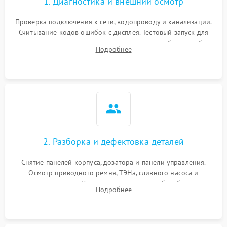
1. Диагностика и внешний осмотр
Проверка подключения к сети, водопроводу и канализации.
Считывание кодов ошибок с дисплея. Тестовый запуск для
выявления посторонних шумов, протечек или сбоев в работе
Подробнее
электронного модуля управления.
2. Разборка и дефектовка деталей
Снятие панелей корпуса, дозатора и панели управления.
Осмотр приводного ремня, ТЭНа, сливного насоса и
амортизаторов. Проверка подшипников барабана и
Подробнее
крестовины на износ, а манжеты люка на разрывы.