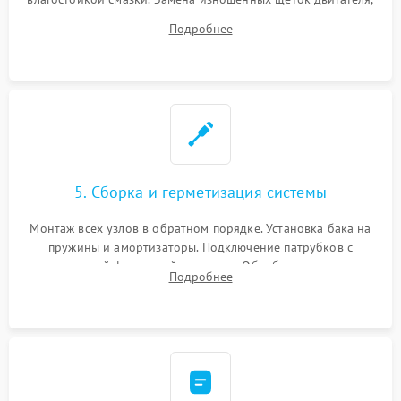
порванного ремня привода, неисправного сливного насоса
Подробнее
или поврежденной резиновой манжеты.
5. Сборка и герметизация системы
Монтаж всех узлов в обратном порядке. Установка бака на
пружины и амортизаторы. Подключение патрубков с
надежной фиксацией хомутами. Обработка стыков
Подробнее
герметиком для предотвращения возможных протечек воды.