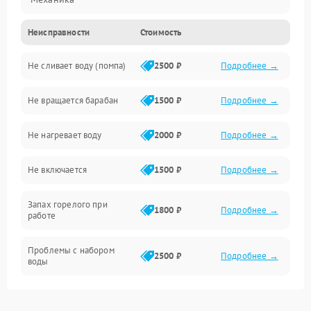
Неисправности
Стоимость
Электропитание
Не сливает воду (помпа)
2500 ₽
Подробнее →
Водоснабжение
Не вращается барабан
1500 ₽
Подробнее →
Слив
Не нагревает воду
2000 ₽
Подробнее →
Программное обеспечение
Не включается
1500 ₽
Подробнее →
Запах горелого при
1800 ₽
Подробнее →
работе
Проблемы с набором
2500 ₽
Подробнее →
воды
Замена ТЭНа
2200 ₽
Подробнее →