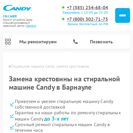
+7 (385) 254-68-04
Ежедневно, с 10:00 до 20:00
FIX-CANDY
+7 (800) 302-71-75
Ремонт устройств Candy
Специализированный
Звонок бесплатный по РФ
cервисный центр г.
Барнаул
Мы ремонтируем
Позвонить
науле
Стиральная машина Candy замена крестовины
Замена крестовины на стиральной
машине Candy в Барнауле
Привезем и увезем стиральную машину Candy
собственной доставкой
Гарантия на наши работы по ремонту стиральных
до 3-х лет
машин Candy
Ремонт варочных панелей Candy
Ремонт посудомоечных машин Candy
Ремонт водонагревателей Candy
Ремонт микроволновых печей Candy
Ремонт сушильных машин Candy
Срочный ремонт стиральных машин Candy в
течении часа