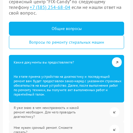
сервисный центр “FIX-Candy” по следующему
телефону
+7 (385) 254-68-04
если не нашли ответ на
свой вопрос.
Общие вопросы
Вопросы по ремонту стиральных машин
Какие документы вы предоставляете?
На этапе приема устройства на диагностику и последующий
ремонт вам будет предоставлен заказ-наряд с указанием страховых
обязательств на ваше устройство. Далее, после выполнения работ
по ремонту техники, вы получите акт выполненных работ и
гарантийный талон.
Я уже знаю в чем неисправность и какой
ремонт необходим. Для чего проводить
диагностику?
Мне нужен срочный ремонт. Сможете
сделать?