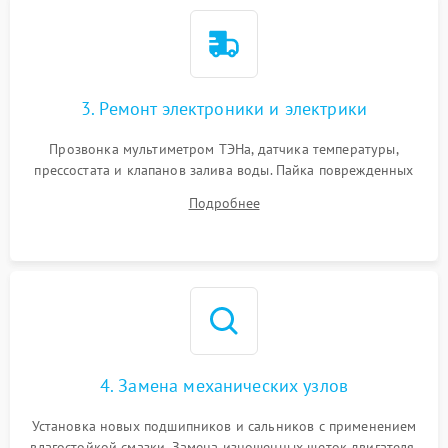
3. Ремонт электроники и электрики
Прозвонка мультиметром ТЭНа, датчика температуры,
прессостата и клапанов залива воды. Пайка поврежденных
дорожек или замена симисторов на плате управления.
Подробнее
Восстановление целостности проводки и контактов.
4. Замена механических узлов
Установка новых подшипников и сальников с применением
влагостойкой смазки. Замена изношенных щеток двигателя,