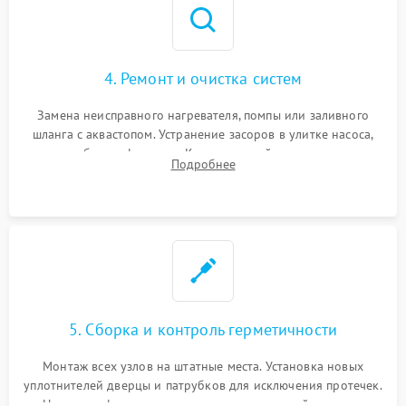
4. Ремонт и очистка систем
Замена неисправного нагревателя, помпы или заливного
шланга с аквастопом. Устранение засоров в улитке насоса,
патрубках и фильтрах. Компонентный ремонт платы
Подробнее
управления, восстановление поврежденной проводки.
5. Сборка и контроль герметичности
Монтаж всех узлов на штатные места. Установка новых
уплотнителей дверцы и патрубков для исключения протечек.
Надежная фиксация хомутов гидравлической системы,