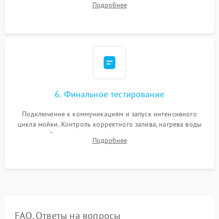
Подробнее
сборка корпуса и установка датчика поплавка.
6. Финальное тестирование
Подключение к коммуникациям и запуск интенсивного
цикла мойки. Контроль корректного залива, нагрева воды
до нужной температуры, отсутствия посторонних шумов,
Подробнее
штатного слива и абсолютной сухости в поддоне.
FAQ. Ответы на вопросы