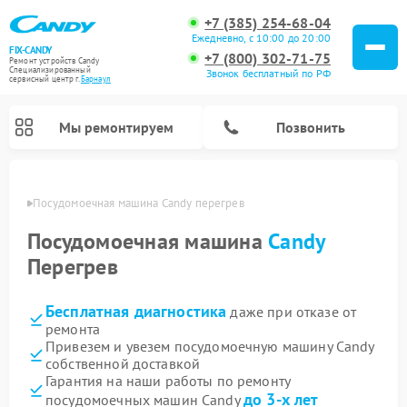
+7 (385) 254-68-04
Ежедневно, с 10:00 до 20:00
FIX-CANDY
+7 (800) 302-71-75
Ремонт устройств Candy
Специализированный
Звонок бесплатный по РФ
cервисный центр г.
Барнаул
Мы ремонтируем
Позвонить
науле
Посудомоечная машина Candy перегрев
Посудомоечная машина
Candy
Перегрев
Бесплатная диагностика
даже при отказе от
ремонта
Привезем и увезем посудомоечную машину Candy
собственной доставкой
Ремонт варочных панелей Candy
Ремонт стиральных машин Candy
Ремонт водонагревателей Candy
Ремонт микроволновых печей Candy
Ремонт сушильных машин Candy
Гарантия на наши работы по ремонту
до 3-х лет
посудомоечных машин Candy