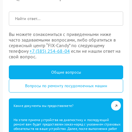
Вы можете ознакомиться с приведенными ниже
часто задаваемыми вопросами, либо обратиться в
сервисный центр “FIX-Candy” по следующему
телефону
+7 (385) 254-68-04
если не нашли ответ на
свой вопрос.
Общие вопросы
Вопросы по ремонту посудомоечных машин
Какие документы вы предоставляете?
На этапе приема устройства на диагностику и последующий
ремонт вам будет предоставлен заказ-наряд с указанием страховых
обязательств на ваше устройство. Далее, после выполнения работ