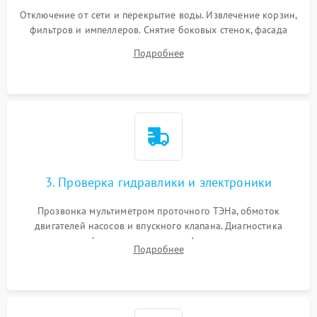
Отключение от сети и перекрытие воды. Извлечение корзин,
фильтров и импеллеров. Снятие боковых стенок, фасада
дверцы или нижнего поддона для прямого доступа к
Подробнее
циркуляционному насосу, ТЭНу и сливной помпе.
3. Проверка гидравлики и электроники
Прозвонка мультиметром проточного ТЭНа, обмоток
двигателей насосов и впускного клапана. Диагностика
прессостата (датчика уровня воды), датчика мутности,
Подробнее
концевика дверцы и электронного модуля управления.