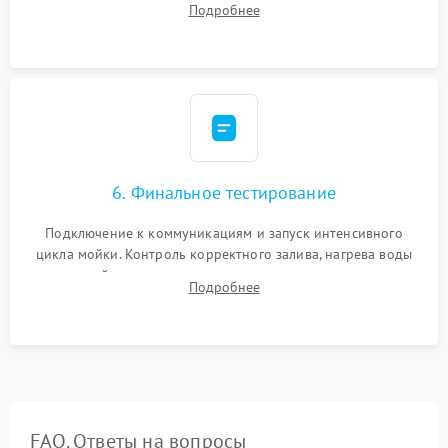
Подробнее
сборка корпуса и установка датчика поплавка.
6. Финальное тестирование
Подключение к коммуникациям и запуск интенсивного
цикла мойки. Контроль корректного залива, нагрева воды
до нужной температуры, отсутствия посторонних шумов,
Подробнее
штатного слива и абсолютной сухости в поддоне.
FAQ. Ответы на вопросы