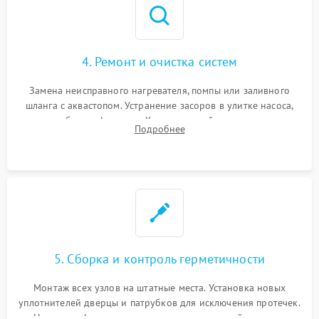
4. Ремонт и очистка систем
Замена неисправного нагревателя, помпы или заливного
шланга с аквастопом. Устранение засоров в улитке насоса,
патрубках и фильтрах. Компонентный ремонт платы
Подробнее
управления, восстановление поврежденной проводки.
5. Сборка и контроль герметичности
Монтаж всех узлов на штатные места. Установка новых
уплотнителей дверцы и патрубков для исключения протечек.
Надежная фиксация хомутов гидравлической системы,