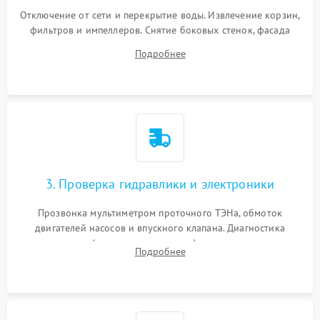
Отключение от сети и перекрытие воды. Извлечение корзин,
фильтров и импеллеров. Снятие боковых стенок, фасада
дверцы или нижнего поддона для прямого доступа к
Подробнее
циркуляционному насосу, ТЭНу и сливной помпе.
3. Проверка гидравлики и электроники
Прозвонка мультиметром проточного ТЭНа, обмоток
двигателей насосов и впускного клапана. Диагностика
прессостата (датчика уровня воды), датчика мутности,
Подробнее
концевика дверцы и электронного модуля управления.