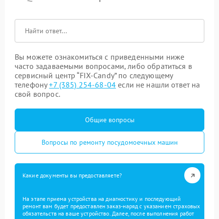
Вы можете ознакомиться с приведенными ниже
часто задаваемыми вопросами, либо обратиться в
сервисный центр “FIX-Candy” по следующему
телефону
+7 (385) 254-68-04
если не нашли ответ на
свой вопрос.
Общие вопросы
Вопросы по ремонту посудомоечных машин
Какие документы вы предоставляете?
На этапе приема устройства на диагностику и последующий
ремонт вам будет предоставлен заказ-наряд с указанием страховых
обязательств на ваше устройство. Далее, после выполнения работ