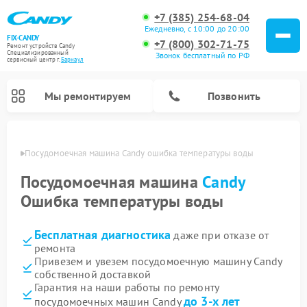
+7 (385) 254-68-04
Ежедневно, с 10:00 до 20:00
FIX-CANDY
+7 (800) 302-71-75
Ремонт устройств Candy
Специализированный
Звонок бесплатный по РФ
cервисный центр г.
Барнаул
Мы ремонтируем
Позвонить
науле
Посудомоечная машина Candy ошибка температуры воды
Посудомоечная машина
Candy
Ошибка температуры воды
Бесплатная диагностика
даже при отказе от
ремонта
Привезем и увезем посудомоечную машину Candy
собственной доставкой
Ремонт варочных панелей Candy
Ремонт стиральных машин Candy
Ремонт водонагревателей Candy
Ремонт микроволновых печей Candy
Ремонт сушильных машин Candy
Гарантия на наши работы по ремонту
до 3-х лет
посудомоечных машин Candy