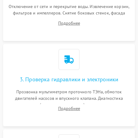
Отключение от сети и перекрытие воды. Извлечение корзин,
фильтров и импеллеров. Снятие боковых стенок, фасада
дверцы или нижнего поддона для прямого доступа к
Подробнее
циркуляционному насосу, ТЭНу и сливной помпе.
3. Проверка гидравлики и электроники
Прозвонка мультиметром проточного ТЭНа, обмоток
двигателей насосов и впускного клапана. Диагностика
прессостата (датчика уровня воды), датчика мутности,
Подробнее
концевика дверцы и электронного модуля управления.