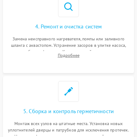
4. Ремонт и очистка систем
Замена неисправного нагревателя, помпы или заливного
шланга с аквастопом. Устранение засоров в улитке насоса,
патрубках и фильтрах. Компонентный ремонт платы
Подробнее
управления, восстановление поврежденной проводки.
5. Сборка и контроль герметичности
Монтаж всех узлов на штатные места. Установка новых
уплотнителей дверцы и патрубков для исключения протечек.
Надежная фиксация хомутов гидравлической системы,