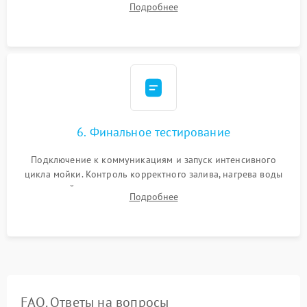
Подробнее
сборка корпуса и установка датчика поплавка.
6. Финальное тестирование
Подключение к коммуникациям и запуск интенсивного
цикла мойки. Контроль корректного залива, нагрева воды
до нужной температуры, отсутствия посторонних шумов,
Подробнее
штатного слива и абсолютной сухости в поддоне.
FAQ. Ответы на вопросы