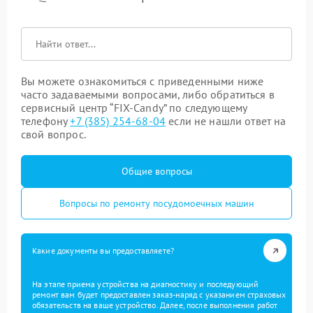
Вы можете ознакомиться с приведенными ниже
часто задаваемыми вопросами, либо обратиться в
сервисный центр “FIX-Candy” по следующему
телефону
+7 (385) 254-68-04
если не нашли ответ на
свой вопрос.
Общие вопросы
Вопросы по ремонту посудомоечных машин
Какие документы вы предоставляете?
На этапе приема устройства на диагностику и последующий
ремонт вам будет предоставлен заказ-наряд с указанием страховых
обязательств на ваше устройство. Далее, после выполнения работ