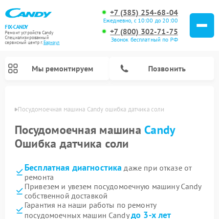
+7 (385) 254-68-04
Ежедневно, с 10:00 до 20:00
FIX-CANDY
+7 (800) 302-71-75
Ремонт устройств Candy
Специализированный
Звонок бесплатный по РФ
cервисный центр г.
Барнаул
Мы ремонтируем
Позвонить
науле
Посудомоечная машина Candy ошибка датчика соли
Посудомоечная машина
Candy
Ошибка датчика соли
Бесплатная диагностика
даже при отказе от
ремонта
Привезем и увезем посудомоечную машину Candy
собственной доставкой
Ремонт варочных панелей Candy
Ремонт стиральных машин Candy
Ремонт водонагревателей Candy
Ремонт микроволновых печей Candy
Ремонт сушильных машин Candy
Гарантия на наши работы по ремонту
до 3-х лет
посудомоечных машин Candy