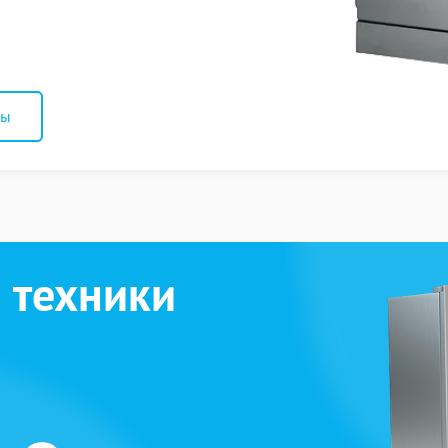
ны
 техники