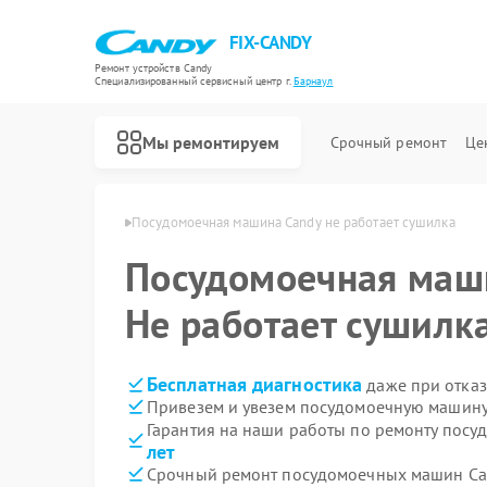
FIX-CANDY
Ремонт устройств Candy
Специализированный cервисный центр г.
Барнаул
Мы ремонтируем
Срочный ремонт
Це
н Candy в Барнауле
Посудомоечная машина Candy не работает сушилка
Посудомоечная ма
Не работает сушилк
Бесплатная диагностика
даже при отказ
Привезем и увезем посудомоечную машину
Гарантия на наши работы по ремонту пос
лет
Срочный ремонт посудомоечных машин Can
Ремонт варочных панелей Candy
Ремонт водонагревателей Candy
Ремонт духовых шкафов Candy
Ремонт микроволновых печей Candy
Ремонт стиральных машин Candy
Ремонт сушильных машин Candy