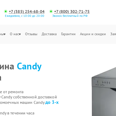
+7 (385) 254-68-04
+7 (800) 302-71-75
Ежедневно, с 10:00 до 20:00
Звонок бесплатный по РФ
ны
О нас
Отзывы
Доставка
Гарантии
Акции и скидки
Зая
шина
Candy
а
е от ремонта
 Candy собственной доставкой
до 3-х
удомоечных машин Candy
dy в течении часа