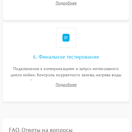
Подробнее
сборка корпуса и установка датчика поплавка.
6. Финальное тестирование
Подключение к коммуникациям и запуск интенсивного
цикла мойки. Контроль корректного залива, нагрева воды
до нужной температуры, отсутствия посторонних шумов,
Подробнее
штатного слива и абсолютной сухости в поддоне.
FAQ. Ответы на вопросы