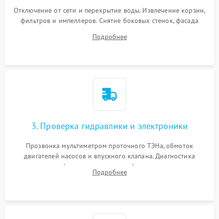
Отключение от сети и перекрытие воды. Извлечение корзин,
фильтров и импеллеров. Снятие боковых стенок, фасада
дверцы или нижнего поддона для прямого доступа к
Подробнее
циркуляционному насосу, ТЭНу и сливной помпе.
3. Проверка гидравлики и электроники
Прозвонка мультиметром проточного ТЭНа, обмоток
двигателей насосов и впускного клапана. Диагностика
прессостата (датчика уровня воды), датчика мутности,
Подробнее
концевика дверцы и электронного модуля управления.