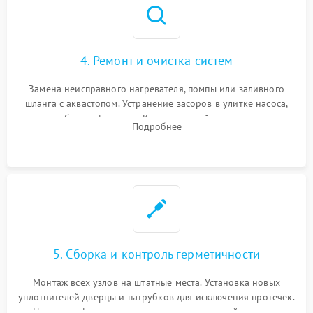
4. Ремонт и очистка систем
Замена неисправного нагревателя, помпы или заливного
шланга с аквастопом. Устранение засоров в улитке насоса,
патрубках и фильтрах. Компонентный ремонт платы
Подробнее
управления, восстановление поврежденной проводки.
5. Сборка и контроль герметичности
Монтаж всех узлов на штатные места. Установка новых
уплотнителей дверцы и патрубков для исключения протечек.
Надежная фиксация хомутов гидравлической системы,