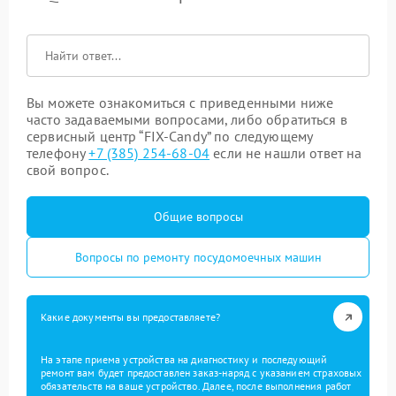
Вы можете ознакомиться с приведенными ниже
часто задаваемыми вопросами, либо обратиться в
сервисный центр “FIX-Candy” по следующему
телефону
+7 (385) 254-68-04
если не нашли ответ на
свой вопрос.
Общие вопросы
Вопросы по ремонту посудомоечных машин
Какие документы вы предоставляете?
На этапе приема устройства на диагностику и последующий
ремонт вам будет предоставлен заказ-наряд с указанием страховых
обязательств на ваше устройство. Далее, после выполнения работ