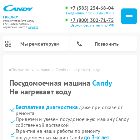
+7 (385) 254-68-04
Ежедневно, с 10:00 до 20:00
FIX-CANDY
+7 (800) 302-71-75
Ремонт устройств Candy
Специализированный
Звонок бесплатный по РФ
cервисный центр г.
Барнаул
Мы ремонтируем
Позвонить
науле
Посудомоечная машина Candy не нагревает воду
Посудомоечная машина
Candy
Не нагревает воду
Бесплатная диагностика
даже при отказе от
ремонта
Привезем и увезем посудомоечную машину Candy
собственной доставкой
Ремонт варочных панелей Candy
Ремонт стиральных машин Candy
Ремонт водонагревателей Candy
Ремонт микроволновых печей Candy
Ремонт сушильных машин Candy
Гарантия на наши работы по ремонту
до 3-х лет
посудомоечных машин Candy