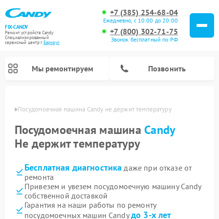
+7 (385) 254-68-04
Ежедневно, с 10:00 до 20:00
FIX-CANDY
+7 (800) 302-71-75
Ремонт устройств Candy
Специализированный
Звонок бесплатный по РФ
cервисный центр г.
Барнаул
Мы ремонтируем
Позвонить
науле
Посудомоечная машина Candy не держит температуру
Посудомоечная машина
Candy
Не держит температуру
Бесплатная диагностика
даже при отказе от
ремонта
Привезем и увезем посудомоечную машину Candy
собственной доставкой
Ремонт варочных панелей Candy
Ремонт стиральных машин Candy
Ремонт водонагревателей Candy
Ремонт микроволновых печей Candy
Ремонт сушильных машин Candy
Гарантия на наши работы по ремонту
до 3-х лет
посудомоечных машин Candy