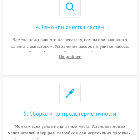
4. Ремонт и очистка систем
Замена неисправного нагревателя, помпы или заливного
шланга с аквастопом. Устранение засоров в улитке насоса,
патрубках и фильтрах. Компонентный ремонт платы
Подробнее
управления, восстановление поврежденной проводки.
5. Сборка и контроль герметичности
Монтаж всех узлов на штатные места. Установка новых
уплотнителей дверцы и патрубков для исключения протечек.
Надежная фиксация хомутов гидравлической системы,