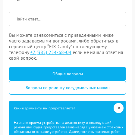
Вы можете ознакомиться с приведенными ниже
часто задаваемыми вопросами, либо обратиться в
сервисный центр “FIX-Candy” по следующему
телефону
+7 (385) 254-68-04
если не нашли ответ на
свой вопрос.
Общие вопросы
Вопросы по ремонту посудомоечных машин
Какие документы вы предоставляете?
На этапе приема устройства на диагностику и последующий
ремонт вам будет предоставлен заказ-наряд с указанием страховых
обязательств на ваше устройство. Далее, после выполнения работ