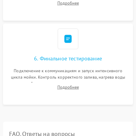
Подробнее
сборка корпуса и установка датчика поплавка.
6. Финальное тестирование
Подключение к коммуникациям и запуск интенсивного
цикла мойки. Контроль корректного залива, нагрева воды
до нужной температуры, отсутствия посторонних шумов,
Подробнее
штатного слива и абсолютной сухости в поддоне.
FAQ. Ответы на вопросы