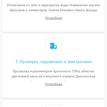
Отключение от сети и перекрытие воды. Извлечение корзин,
фильтров и импеллеров. Снятие боковых стенок, фасада
дверцы или нижнего поддона для прямого доступа к
Подробнее
циркуляционному насосу, ТЭНу и сливной помпе.
3. Проверка гидравлики и электроники
Прозвонка мультиметром проточного ТЭНа, обмоток
двигателей насосов и впускного клапана. Диагностика
прессостата (датчика уровня воды), датчика мутности,
Подробнее
концевика дверцы и электронного модуля управления.