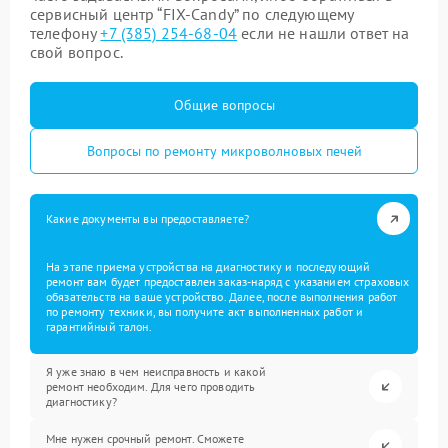
сервисный центр “FIX-Candy” по следующему
телефону
+7 (385) 254-68-04
если не нашли ответ на
свой вопрос.
Общие вопросы
Вопросы по ремонту микроволновых печей
Какие документы вы предоставляете?
На этапе приема устройства на диагностику и последующий
ремонт вам будет предоставлен заказ-наряд с указанием страховых
обязательств на ваше устройство. Далее, после выполнения работ
по ремонту техники, вы получите акт выполненных работ и
гарантийный талон.
Я уже знаю в чем неисправность и какой
ремонт необходим. Для чего проводить
диагностику?
Мне нужен срочный ремонт. Сможете