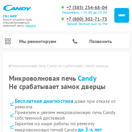
+7 (385) 254-68-04
Ежедневно, с 10:00 до 20:00
FIX-CANDY
+7 (800) 302-71-75
Ремонт устройств Candy
Специализированный
Звонок бесплатный по РФ
cервисный центр г.
Барнаул
Мы ремонтируем
Позвонить
науле
Микроволновая печь Candy не срабатывает замок дверцы
Микроволновая печь
Candy
Не срабатывает замок дверцы
Бесплатная диагностика
даже при отказе от
ремонта
Привезем и увезем микроволновую печь Candy
собственной доставкой
Ремонт варочных панелей Candy
Ремонт стиральных машин Candy
Ремонт водонагревателей Candy
Ремонт посудомоечных машин Candy
Ремонт сушильных машин Candy
Гарантия на наши работы по ремонту
до 3-х лет
микроволновых печей Candy