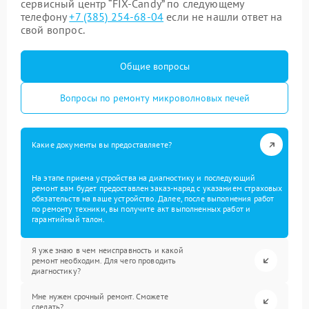
сервисный центр “FIX-Candy” по следующему
телефону
+7 (385) 254-68-04
если не нашли ответ на
свой вопрос.
Общие вопросы
Вопросы по ремонту микроволновых печей
Какие документы вы предоставляете?
На этапе приема устройства на диагностику и последующий
ремонт вам будет предоставлен заказ-наряд с указанием страховых
обязательств на ваше устройство. Далее, после выполнения работ
по ремонту техники, вы получите акт выполненных работ и
гарантийный талон.
Я уже знаю в чем неисправность и какой
ремонт необходим. Для чего проводить
диагностику?
Мне нужен срочный ремонт. Сможете
сделать?