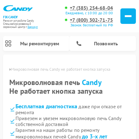
+7 (385) 254-68-04
Ежедневно, с 10:00 до 20:00
FIX-CANDY
+7 (800) 302-71-75
Ремонт устройств Candy
Специализированный
Звонок бесплатный по РФ
cервисный центр г.
Барнаул
Мы ремонтируем
Позвонить
науле
Микроволновая печь Candy не работает кнопка запуска
Микроволновая печь
Candy
Не работает кнопка запуска
Бесплатная диагностика
даже при отказе от
ремонта
Привезем и увезем микроволновую печь Candy
собственной доставкой
Ремонт варочных панелей Candy
Ремонт стиральных машин Candy
Ремонт водонагревателей Candy
Ремонт посудомоечных машин Candy
Ремонт сушильных машин Candy
Гарантия на наши работы по ремонту
до 3-х лет
микроволновых печей Candy