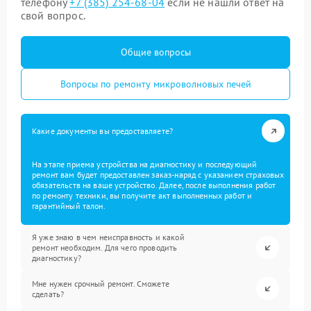
телефону
+7 (385) 254-68-04
если не нашли ответ на
свой вопрос.
Общие вопросы
Вопросы по ремонту микроволновых печей
Какие документы вы предоставляете?
На этапе приема устройства на диагностику и последующий
ремонт вам будет предоставлен заказ-наряд с указанием страховых
обязательств на ваше устройство. Далее, после выполнения работ
по ремонту техники, вы получите акт выполненных работ и
гарантийный талон.
Я уже знаю в чем неисправность и какой
ремонт необходим. Для чего проводить
диагностику?
Мне нужен срочный ремонт. Сможете
сделать?