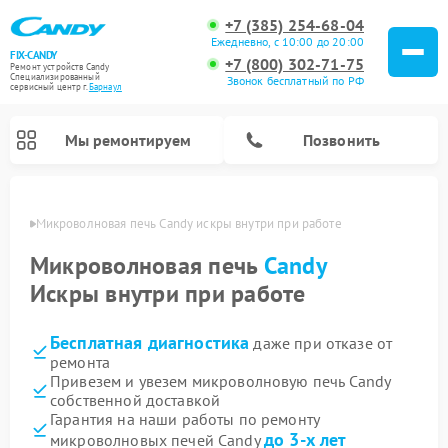
+7 (385) 254-68-04
Ежедневно, с 10:00 до 20:00
FIX-CANDY
+7 (800) 302-71-75
Ремонт устройств Candy
Специализированный
Звонок бесплатный по РФ
cервисный центр г.
Барнаул
Мы ремонтируем
Позвонить
науле
Микроволновая печь Candy искры внутри при работе
Микроволновая печь
Candy
Искры внутри при работе
Бесплатная диагностика
даже при отказе от
ремонта
Привезем и увезем микроволновую печь Candy
собственной доставкой
Ремонт варочных панелей Candy
Ремонт стиральных машин Candy
Ремонт водонагревателей Candy
Ремонт посудомоечных машин Candy
Ремонт сушильных машин Candy
Гарантия на наши работы по ремонту
до 3-х лет
микроволновых печей Candy