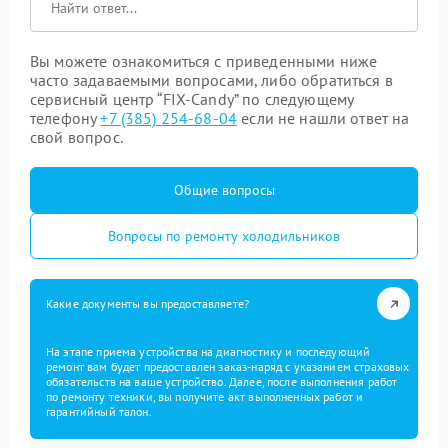
Вы можете ознакомиться с приведенными ниже
часто задаваемыми вопросами, либо обратиться в
сервисный центр “FIX-Candy” по следующему
телефону
+7 (385) 254-68-04
если не нашли ответ на
свой вопрос.
Общие вопросы
Вопросы по ремонту холодильников
Какие документы вы предоставляете?
На этапе приема устройства на диагностику и последующий
ремонт вам будет предоставлен заказ-наряд с указанием страховых
обязательств на ваше устройство. Далее, после выполнения работ
по ремонту техники, вы получите акт выполненных работ и
гарантийный талон.