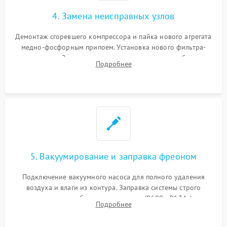
4. Замена неисправных узлов
Демонтаж сгоревшего компрессора и пайка нового агрегата
медно-фосфорным припоем. Установка нового фильтра-
осушителя. Замена изношенных вентиляторов обдува,
Подробнее
сломанных заслонок или поврежденных дверных петель.
5. Вакуумирование и заправка фреоном
Подключение вакуумного насоса для полного удаления
воздуха и влаги из контура. Заправка системы строго
дозированным объемом хладагента (R600a, R134a) по
Подробнее
электронным весам. Контроль рабочего давления в системе.