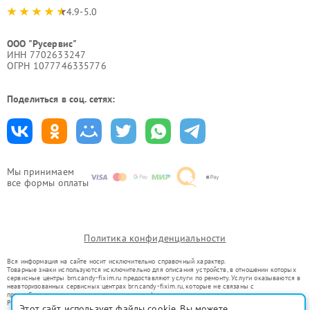
4.9-5.0
ООО "Русервис"
ИНН 7702633247
ОГРН 1077746335776
Поделиться в соц. сетях:
Мы принимаем
все формы оплаты
Политика конфиденциальности
Вся информация на сайте носит исключительно справочный характер.
Товарные знаки используются исключительно для описания устройств, в отношении которых
сервисные центры brn.candy-fixim.ru предоставляют услуги по ремонту. Услуги оказываются в
неавторизованных сервисных центрах brn.candy-fixim.ru, которые не связаны с
правообладателями товарных знаков или их официальными представителями.
Ремонт осуществляется для устройств, уже введенных в гражданский оборот в соответствии
Этот сайт использует файлы cookie. Вы можете