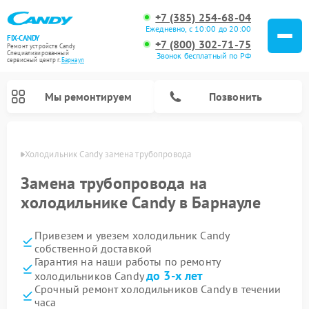
+7 (385) 254-68-04
Ежедневно, с 10:00 до 20:00
FIX-CANDY
+7 (800) 302-71-75
Ремонт устройств Candy
Специализированный
Звонок бесплатный по РФ
cервисный центр г.
Барнаул
Мы ремонтируем
Позвонить
науле
Холодильник Candy замена трубопровода
Замена трубопровода на
холодильнике Candy в Барнауле
Привезем и увезем холодильник Candy
собственной доставкой
Гарантия на наши работы по ремонту
до 3-х лет
холодильников Candy
Ремонт варочных панелей Candy
Ремонт посудомоечных машин Candy
Ремонт водонагревателей Candy
Ремонт микроволновых печей Candy
Ремонт стиральных машин Candy
Ремонт сушильных машин Candy
Срочный ремонт холодильников Candy в течении
часа