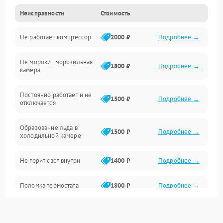
Неисправности
Стоимость
Механика
Не работает компрессор
2000 ₽
Подробнее →
Электропитание
Не морозит морозильная
Дренаж
1800 ₽
Подробнее →
камера
Оттайка
Постоянно работает и не
1500 ₽
Подробнее →
отключается
Программное обеспечение
Образование льда в
1500 ₽
Подробнее →
холодильной камере
Не горит свет внутри
1400 ₽
Подробнее →
Поломка термостата
1800 ₽
Подробнее →
Не работает вентилятор
1800 ₽
Подробнее →