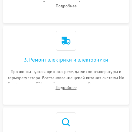
течеискателем. Демонтаж старого фильтра-осушителя и
Подробнее
продувка капиллярной трубки для устранения засоров.
3. Ремонт электрики и электроники
Прозвонка пускозащитного реле, датчиков температуры и
терморегулятора. Восстановление цепей питания системы No
Frost, включая ТЭН оттайки и вентилятор. Ремонт или замена
Подробнее
платы управления при сбоях алгоритмов.