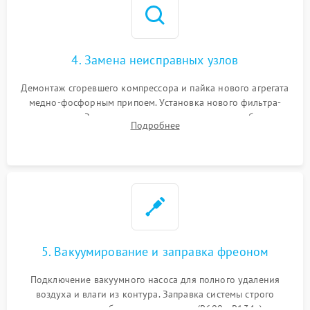
4. Замена неисправных узлов
Демонтаж сгоревшего компрессора и пайка нового агрегата
медно-фосфорным припоем. Установка нового фильтра-
осушителя. Замена изношенных вентиляторов обдува,
Подробнее
сломанных заслонок или поврежденных дверных петель.
5. Вакуумирование и заправка фреоном
Подключение вакуумного насоса для полного удаления
воздуха и влаги из контура. Заправка системы строго
дозированным объемом хладагента (R600a, R134a) по