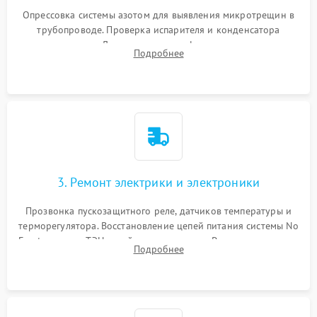
Опрессовка системы азотом для выявления микротрещин в
трубопроводе. Проверка испарителя и конденсатора
течеискателем. Демонтаж старого фильтра-осушителя и
Подробнее
продувка капиллярной трубки для устранения засоров.
3. Ремонт электрики и электроники
Прозвонка пускозащитного реле, датчиков температуры и
терморегулятора. Восстановление цепей питания системы No
Frost, включая ТЭН оттайки и вентилятор. Ремонт или замена
Подробнее
платы управления при сбоях алгоритмов.