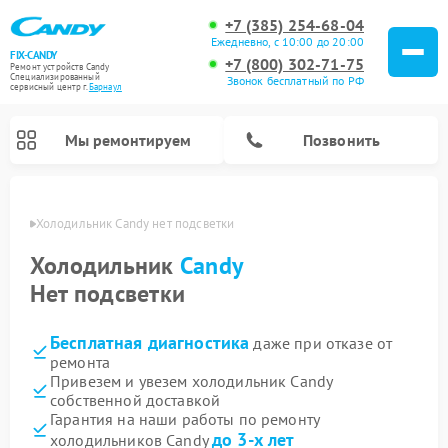
+7 (385) 254-68-04
Ежедневно, с 10:00 до 20:00
FIX-CANDY
+7 (800) 302-71-75
Ремонт устройств Candy
Специализированный
Звонок бесплатный по РФ
cервисный центр г.
Барнаул
Мы ремонтируем
Позвонить
науле
Холодильник Candy нет подсветки
Холодильник
Candy
Нет подсветки
Бесплатная диагностика
даже при отказе от
ремонта
Привезем и увезем холодильник Candy
собственной доставкой
Ремонт варочных панелей Candy
Ремонт посудомоечных машин Candy
Ремонт водонагревателей Candy
Ремонт микроволновых печей Candy
Ремонт стиральных машин Candy
Ремонт сушильных машин Candy
Гарантия на наши работы по ремонту
до 3-х лет
холодильников Candy