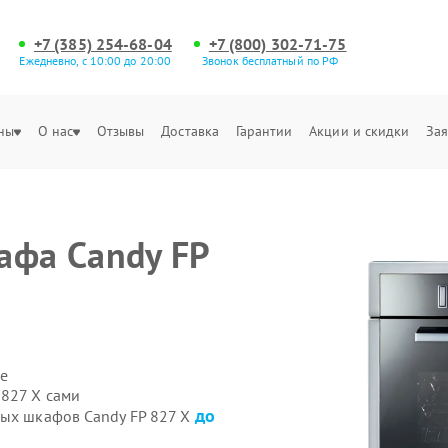
+7 (385) 254-68-04
+7 (800) 302-71-75
Ежедневно, с 10:00 до 20:00
Звонок бесплатный по РФ
ны
О нас
Отзывы
Доставка
Гарантии
Акции и скидки
Зая
афа Candy FP
е
 827 X сами
до
вых шкафов Candy FP 827 X