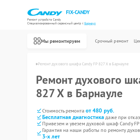
FIX-CANDY
Ремонт устройств Candy
Специализированный cервисный центр г.
Барнаул
Мы ремонтируем
Срочный ремонт
Це
в Candy в Барнауле
Ремонт духового шкафа Candy FP 827 X в Барнауле
Ремонт духового шк
827 X в Барнауле
от 480 руб.
Стоимость ремонта
Бесплатная диагностика
даже при отказ
Привезем и увезем духовой шкаф Candy FP
Гарантия на наши работы по ремонту духо
3-х лет
Ремонт варочных панелей Candy
Ремонт водонагревателей Candy
Ремонт микроволновых печей Candy
Ремонт посудомоечных машин Candy
Ремонт стиральных машин Candy
Ремонт сушильных машин Candy