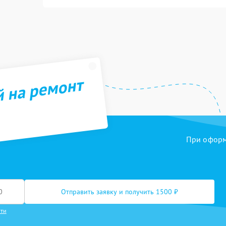
й на ремонт
При оформл
Отправить заявку и получить 1500 ₽
сти